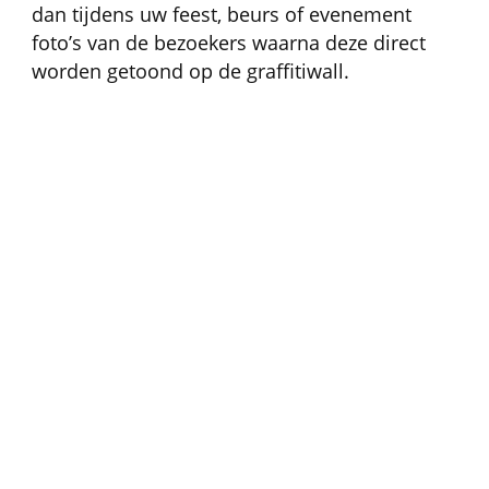
dan tijdens uw feest, beurs of evenement
foto’s van de bezoekers waarna deze direct
worden getoond op de graffitiwall.
Uw gasten kunnen vervolgens hun eigen foto
personaliseren door er teksten, sjablonen of
bewegende animaties aan toe te voegen om
zo tot unieke en vaak grappige creaties te
komen. De bewerkte foto’s kunnen vanuit de
graffitimuur
worden geplaatst op social
media of direct als foto worden geprint.
De graffiti wall als touchscreen
De
touchscreen graffiti wall
is een
interactief werkstation dat horizontaal en